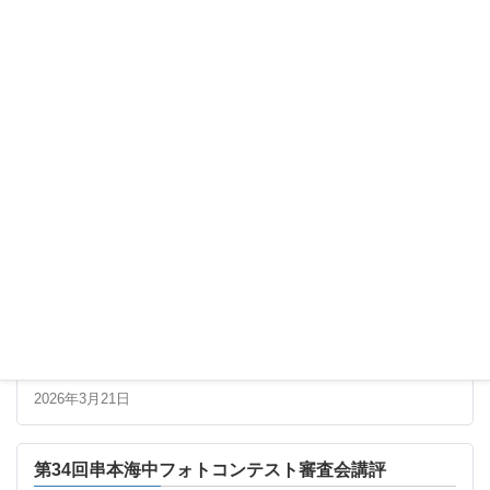
最新の記事
第34回串本海中フォトコンテスト 最終審査進出者一
覧
2026年3月21日
第34回串本海中フォトコンテスト審査会講評