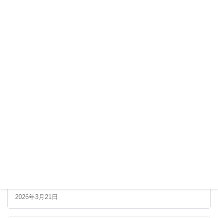
最新の記事
第34回串本海中フォトコンテスト 最終審査進出者一
覧
2026年3月21日