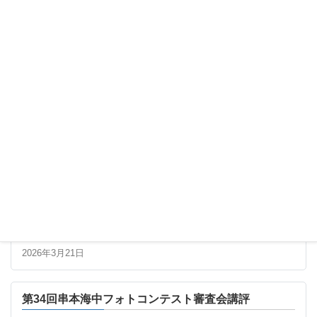
串本町長の田嶋勝正氏に町長賞を選んで頂きました
第34回串本海中フォトコンテスト審査会講評
最新の記事
第34回串本海中フォトコンテスト 最終審査進出者一
覧
2026年3月21日
第34回串本海中フォトコンテスト審査会講評