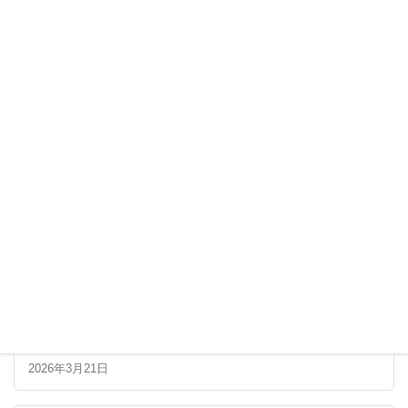
最新の記事
第34回串本海中フォトコンテスト 最終審査進出者一
覧
2026年3月21日