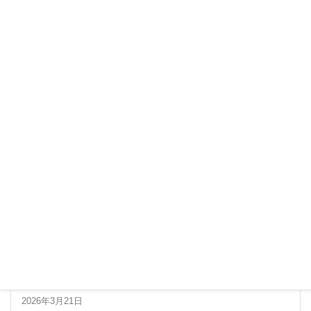
最新の記事
第34回串本海中フォトコンテスト 最終審査進出者一
覧
2026年3月21日