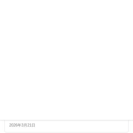
最新の記事
第34回串本海中フォトコンテスト 最終審査進出者一
覧
2026年3月21日