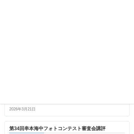
最新の記事
第34回串本海中フォトコンテスト 最終審査進出者一
覧
2026年3月21日
第34回串本海中フォトコンテスト審査会講評